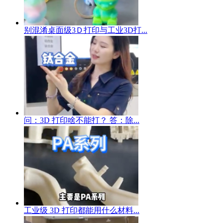
别混淆桌面级3Ｄ打印与工业3D打...
问：3D 打印啥不能打？ 答：除...
工业级 3D 打印都能用什么材料...