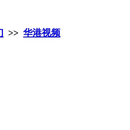
们
>>
华港视频