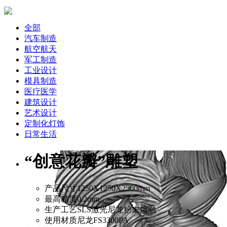
全部
汽车制造
航空航天
军工制造
工业设计
模具制造
医疗医学
建筑设计
艺术设计
定制化灯饰
日常生活
“创意花瓣”雕塑
产品尺寸
1250X1250X2500mm
最高精度
0.2mm
生产工艺
SLS激光尼龙粉末熔融
使用材质
尼龙FS3300PA