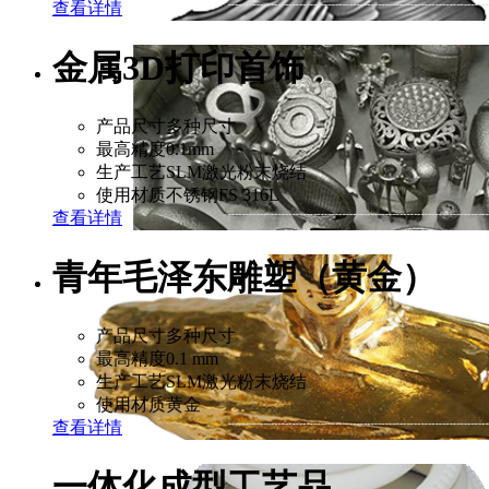
查看详情
金属3D打印首饰
产品尺寸
多种尺寸
最高精度
0.1mm
生产工艺
SLM激光粉末烧结
使用材质
不锈钢FS 316L
查看详情
青年毛泽东雕塑（黄金）
产品尺寸
多种尺寸
最高精度
0.1 mm
生产工艺
SLM激光粉末烧结
使用材质
黄金
查看详情
一体化成型工艺品