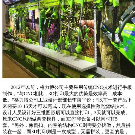
2012年以前，格力博公司主要采用传统CNC技术进行手板
制作，“与CNC相比，3D打印最大的优势是效率高，成本
低。”格力博公司工业设计部部长李海平说：“以前一套产品下
来需要10-15天才可以完成，现在使用选择性激光烧结技术，
设计人员设计好三维图形后可以直接打印，3天就可以完成。
原来CNC只能做两套模具，而3D打印设备可以同时打5
套。”另外，像倒扣、内空的结构CNC则需要分拆做，然后拼
装在一起，而3D打印则是一次成型，无需拼装，更甚的是，