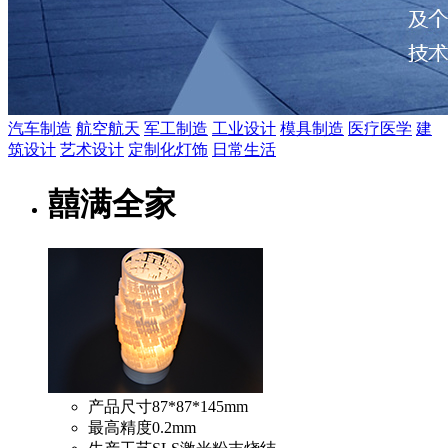
汽车制造
航空航天
军工制造
工业设计
模具制造
医疗医学
建
筑设计
艺术设计
定制化灯饰
日常生活
囍满全家
产品尺寸
87*87*145mm
最高精度
0.2mm